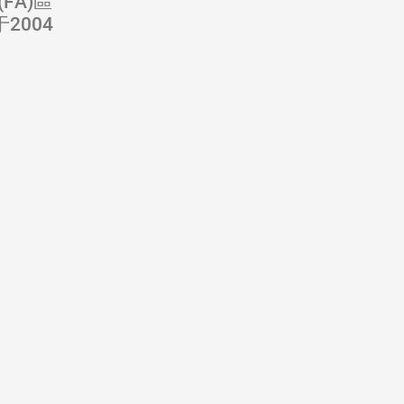
FĀ)區
于2004