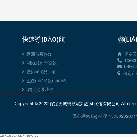
快速導(DǍO)航
聯(LI
返回首頁(yè)
保定天
13663
關(guān)于寶乾
bdtwb
產(chǎn)品中心
保定市生
生產(chǎn)設(shè)備
聯(lián)系我們
Copyright © 2022.保定天威寶乾電力設(shè)備有限公司 All rights
冀公網(wǎng)安備 130602020011