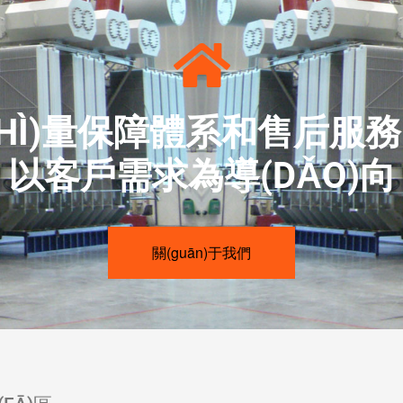
)嚴(YÁN)謹(JǏN)?SHÙ)墓
，產(CHǍN)品質(ZHÌ)
關(guān)于我們