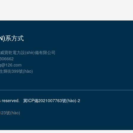
ÁN)系方式
威寶乾電力設(shè)備有限公司
306662
q@126.com
輝街399號(hào)
 reserved.
冀ICP備2021007763號(hào)-2
23號(hào)