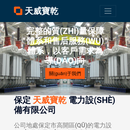
天威寶乾
完整的質(ZHÌ)量保障
體系和售后服務(WÙ)
體系，以客戶需求為
導(DǍO)向
關(guān)于我們
保定
天威寶乾
電力設(SHÈ)
備有限公司
公司地處保定市高開區(QŪ)的電力設