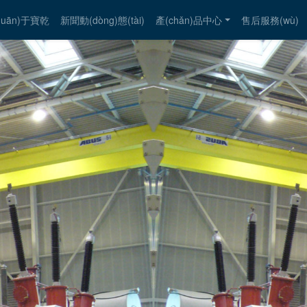
guān)于寶乾
新聞動(dòng)態(tài)
產(chǎn)品中心
售后服務(wù)