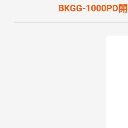
BKGG-1000PD開