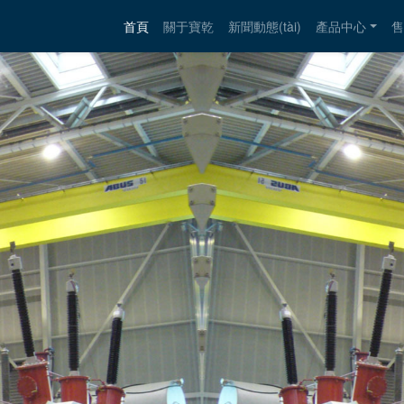
首頁
關于寶乾
新聞動態(tài)
產品中心
售