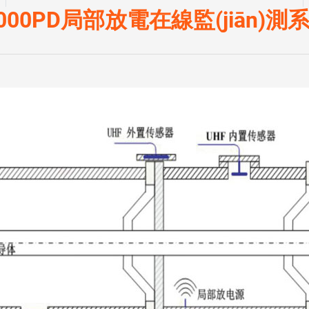
7000PD局部放電在線監(jiān)測系統