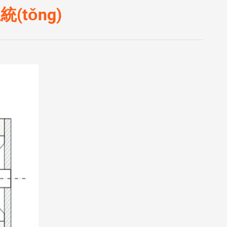
(tǒng)