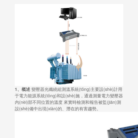
1、概述
變壓器光纖繞組測溫系統(tǒng)主要設(shè)計用
于電力能源系統(tǒng)和設(shè)施，通過測量電力變壓器
內(nèi)部不同位置的溫度 來實時檢測和報告被監(jiān)測
設(shè)備中出現(xiàn)的、潛在的有害趨勢。