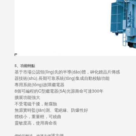
5、功能特點
基于市場公認領(lǐng)先的半導(dǎo)體，砷化鐐品片傳感
器技術(shù),長期可靠系統(tǒng)集成自動校驗功能
專用系統(tǒng)故障繼電器
8個可編程的C型繼電器(5A)光源壽命可達300年
擴展功能強大
不受電磁干擾，耐腐蝕
無源實時監(jiān)測、電絕緣、防爆性好
體積小，重量輕，可繞曲
靈敏度高，使用壽命長
護方便
傳輸距離遠，維護方便