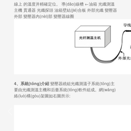
線上 的溫度并精確定位。 導(dǎo)線槽 ←油箱 光纖測溫
主機 貫通器 光纖探頭 油箱壁結(jié)合板 外部光纖 變壓器
外部 變壓器內(nèi)部 變壓器線圈
4、系統(tǒng)介紹
變壓器繞組光纖測溫子系統(tǒng)主
要由光纖測溫主機和后臺系統(tǒng)軟件組成。網(wǎng)
絡(luò)構(gòu)架圖如右圖所示:
Previous
Next