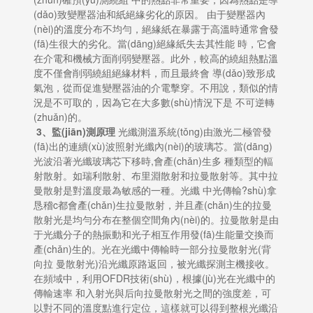
(dǎo)致變壓器油和紙絕緣劣化的原因。 由于變壓器內
(nèi)的溫度分布不均勻，絕緣紙在暴露于高溫時通常會發
(fā)生很大的劣化。當(dāng)絕緣紙失去其性能 時，它會
在介電和機械方面削弱變壓器。此外，較高的繞組熱點溫
度不僅會削弱繞組絕緣材料，而且最終會 導(dǎo)致形成
氣泡，從而促進變壓器油的介電擊穿。不用說，類似的情
況是不可取的，因為它在大多數(shù)情況下是 不可逆轉
(zhuǎn)的。
3、監(jiān)測原理
光纖測溫系統(tǒng)由激光二極管發
(fā)出的連續(xù)波照射光纖內(nèi)的玻璃芯。當(dāng)
光波沿著光纖玻璃芯下移時,會產(chǎn)生多 種類型的輻
射散射。如瑞利散射、布里淵散射和拉曼散射等。其中拉
曼散射是對溫度最為敏感的一種。光纖 中光傳輸?shù)拿
恳稽c都會產(chǎn)生拉曼散射，并且產(chǎn)生的拉曼
散射光是均勻分布在整個空間角內(nèi)的。拉曼散射是由
于光纖分子的熱振動和光子相互作用發(fā)生能量交換而
產(chǎn)生的。光在光纖中傳輸時一部分拉曼散射光(背
向拉 曼散射光)沿光纖原路返回，被光纖探測主機接收。
在頻域中，利用OFDR技術(shù)，根據(jù)光在光纖中的
傳輸速率 和入射光與后向拉曼散射光之間的強度差，可
以對不同的溫度點進行定位，這樣就可以得到整根光纖沿