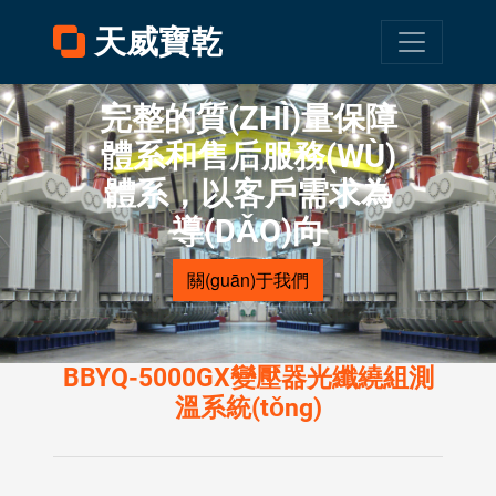
天威寶乾
完整的質(ZHÌ)量保障
體系和售后服務(WÙ)
體系，以客戶需求為
導(DǍO)向
關(guān)于我們
BBYQ-5000GX變壓器光纖繞組測
溫系統(tǒng)