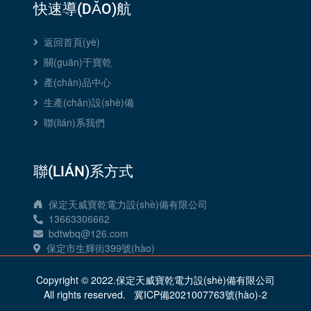
快速導(DǍO)航
返回首頁(yè)
關(guān)于寶乾
產(chǎn)品中心
生產(chǎn)設(shè)備
聯(lián)系我們
聯(LIÁN)系方式
保定天威寶乾電力設(shè)備有限公司
13663306662
bdtwbq@126.com
保定市生輝街399號(hào)
Copyright © 2022.保定天威寶乾電力設(shè)備有限公司
All rights reserved.
冀ICP備2021007763號(hào)-2