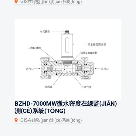
GIS在線監(jiān)測(cè)系統(tǒng)
Previous
Next
BZHD-7000MW微水密度在線監(JIĀN)
測(CÈ)系統(TǑNG)
GIS在線監(jiān)測(cè)系統(tǒng)