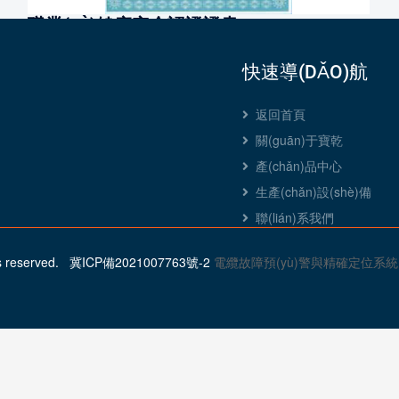
職業(YÈ)健康安全認證證書
資質(zhì)榮譽
快速導(DǍO)航
返回首頁
關(guān)于寶乾
產(chǎn)品中心
生產(chǎn)設(shè)備
聯(lián)系我們
 reserved.
冀ICP備2021007763號-2
電纜故障預(yù)警與精確定位系統(t