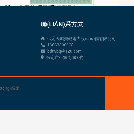
質(ZHÌ)量管理體系認證證書
資質(zhì)榮譽
聯(LIÁN)系方式
保定天威寶乾電力設(shè)備有限公司
13663306662
bdtwbq@126.com
保定市生輝街399號
ǒng)廠家