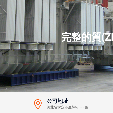
以科學(XU
公司地址
河北省保定市生輝街399號