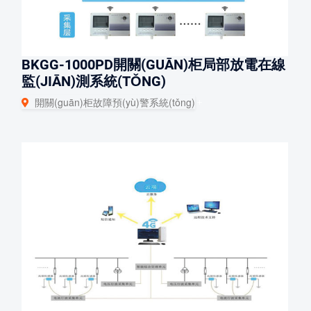
BKGG-1000PD開關(GUĀN)柜局部放電在線
監(JIĀN)測系統(TǑNG)
開關(guān)柜故障預(yù)警系統(tǒng)