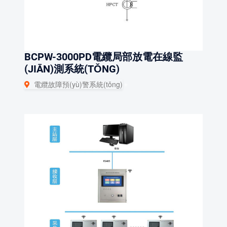
BCPW-3000PD電纜局部放電在線監
(JIĀN)測系統(TǑNG)
電纜故障預(yù)警系統(tǒng)