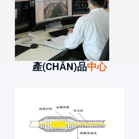
產(CHǍN)品
中心