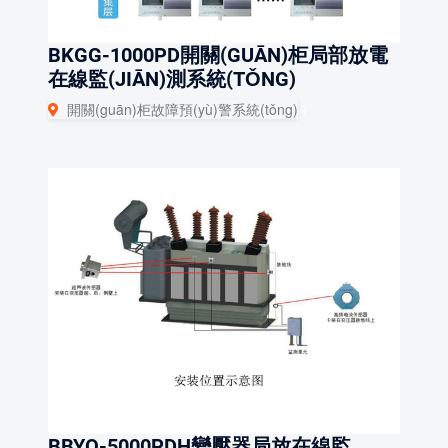
BKGG-1000PD開關(GUĀN)柜局部放電
在線監(JIĀN)測系統(TǑNG)
開關(guān)柜故障預(yù)警系統(tǒng)
BBYQ-5000PDH變壓器局放在線監