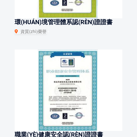
環(HUÁN)境管理體系認(RÈN)證證書
資質(zhì)榮譽
職業(YÈ)健康安全認(RÈN)證證書