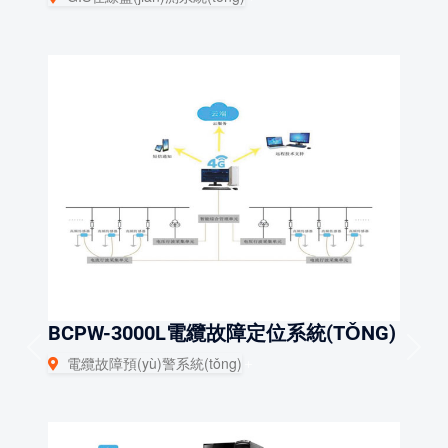
BCPW-3000L電纜故障定位系統(TǑNG)
Previous
Next
電纜故障預(yù)警系統(tǒng)