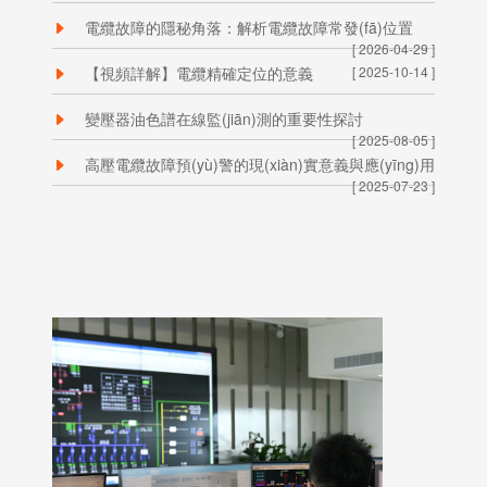
電纜故障的隱秘角落：解析電纜故障常發(fā)位置
[ 2026-04-29 ]
【視頻詳解】電纜精確定位的意義
[ 2025-10-14 ]
變壓器油色譜在線監(jiān)測的重要性探討
[ 2025-08-05 ]
高壓電纜故障預(yù)警的現(xiàn)實意義與應(yīng)用
[ 2025-07-23 ]