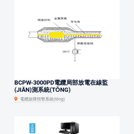
BCPW-3000PD電纜局部放電在線監
(JIĀN)測系統(TǑNG)
電纜故障預警系統(tǒng)